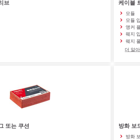
슬리브
케이블 
모듈
모듈 
앵커 
웨지 
웨지 
더 알아
그 또는 쿠션
방화 보
방화 