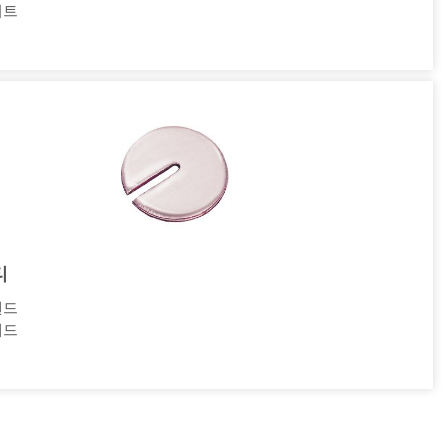
시트
티
밴드
패드