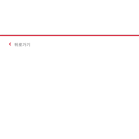
뒤로가기
#Making Constructi
문의하기
힐티코리아 S