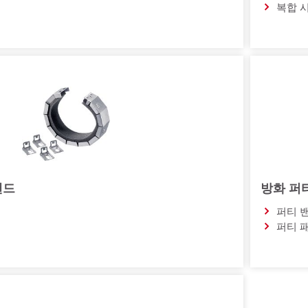
복합 
밴드
방화 퍼
퍼티 
퍼티 