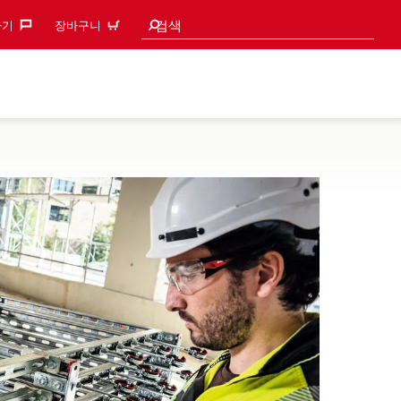
검색 추천
검색
기‎
장바구니