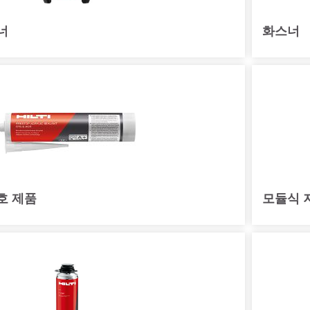
너
화스너
호 제품
모듈식 