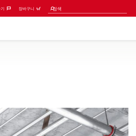
검색 추천
검색
기‎
장바구니