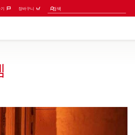
검색 추천
검색
기‎
장바구니
템