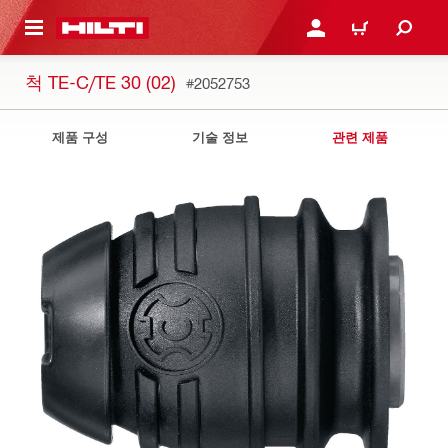
용으로 건너뛰기
로그인 또는 회원가입
장바구니
척 TE-C/TE 30 (02)
#2052753
제품 구성
기술 정보
관련 제품