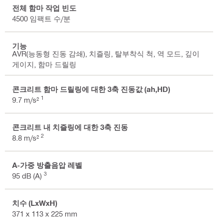
전체 함마 작업 빈도
4500 임팩트 수/분
기능
AVR(능동형 진동 감쇄), 치즐링, 탈부착식 척, 역 모드, 깊이
게이지, 함마 드릴링
콘크리트 함마 드릴링에 대한 3축 진동값 (ah,HD)
1
9.7 m/s²
콘크리트 내 치즐링에 대한 3축 진동
2
8.8 m/s²
A-가중 방출음압 레벨
3
95 dB (A)
치수 (LxWxH)
371 x 113 x 225 mm