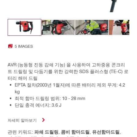
5 IMAGES
AVR (능동형 진동 감쇄 기능) 을 사용하여 고하중용 콘크리
트 드릴링 및 다듬기를 위한 강력한 SDS 플러스형 (TE-C) 로
터리 해머 드릴
EPTA 절차(2003년 1월자)에 따른 배터리 제외 무게: 4.2
kg
최적 함마 드릴링 범위: 10 - 28 mm
단일 충격 에너지: 3.6 J
자세히 알아보기
관련 키워드:
파쇄 드릴링
,
콤비 함마드릴
,
유선함마드릴
,