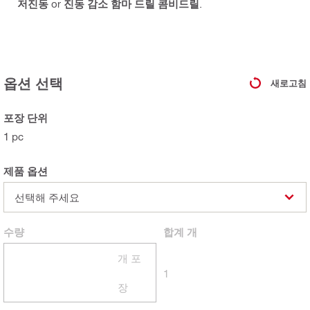
저진동
or
진동 감소 함마 드릴 콤비드릴
.
옵션 선택
새로고침
포장 단위
1 pc
제품 옵션
선택해 주세요
수량
합계
개
개 포
1
장