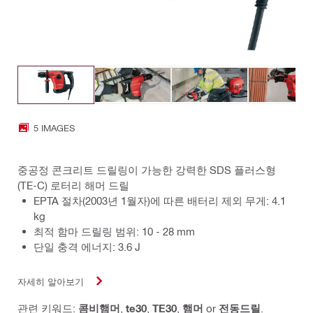
5 IMAGES
중공정 콘크리트 드릴링이 가능한 강력한 SDS 플러스형
(TE-C) 로터리 해머 드릴
EPTA 절차(2003년 1월자)에 따른 배터리 제외 무게: 4.1
kg
최적 함마 드릴링 범위: 10 - 28 mm
단일 충격 에너지: 3.6 J
자세히 알아보기
관련 키워드:
콤비햄머
,
te30
,
TE30
,
햄머
or
전동드릴
.