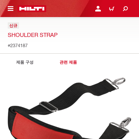
용으로 건너뛰기
로그인 또는 회원가입
장바구니
신규
SHOULDER STRAP
#2374187
제품 구성
관련 제품