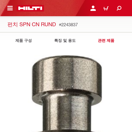
용으로 건너뛰기
로그인 또는 회원가입
장바구니
펀치 SPN CN RUND
#2243837
제품 구성
특징 및 용도
관련 제품