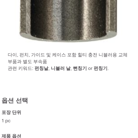
다이, 펀치, 가이드 및 케이스 포함 힐티 충전 니블러용 교체
부품과 별도 부속품
관련 키워드:
펀칭날
,
니블러 날
,
뻔칭기
or
펀칭기
.
옵션 선택
포장 단위
1 pc
제품 옵션