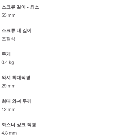
스크류 길이 - 최소
55 mm
스크류 내 깊이
조절식
무게
0.4 kg
와셔 최대직경
29 mm
최대 와셔 두께
12 mm
화스너 샹크 직경
4.8 mm