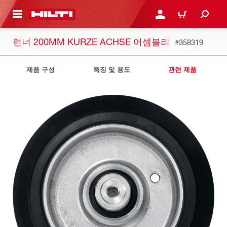
용으로 건너뛰기
로그인 또는 회원가입
장바구니
런너 200MM KURZE ACHSE 어셈블리
#358319
제품 구성
특징 및 용도
관련 제품