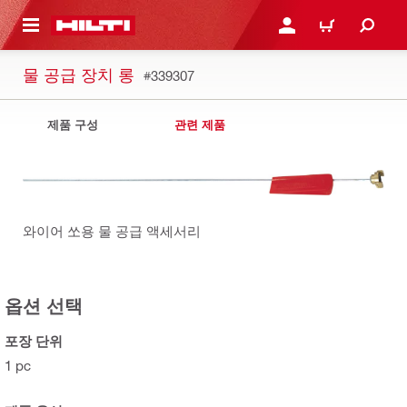
용으로 건너뛰기
로그인 또는 회원가입
장바구니
물 공급 장치 롱
#339307
제품 구성
관련 제품
와이어 쏘용 물 공급 액세서리
옵션 선택
포장 단위
1 pc