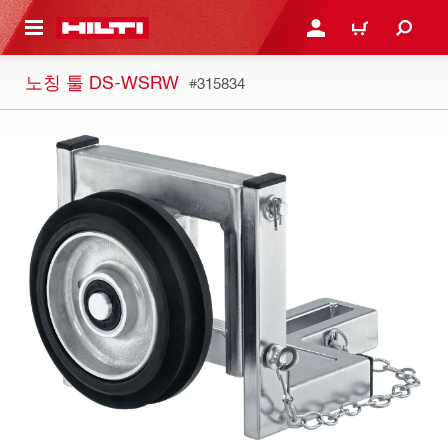
용으로 건너뛰기
로그인 또는 회원가입
장바구니
노칭 툴 DS-WSRW
#315834