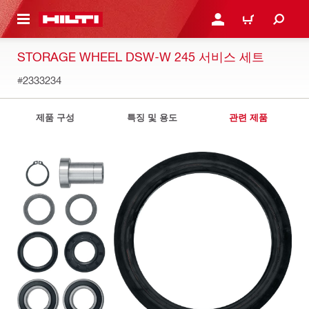
용으로 건너뛰기
로그인 또는 회원가입
장바구니
STORAGE WHEEL DSW-W 245 서비스 세트
#2333234
제품 구성
특징 및 용도
관련 제품