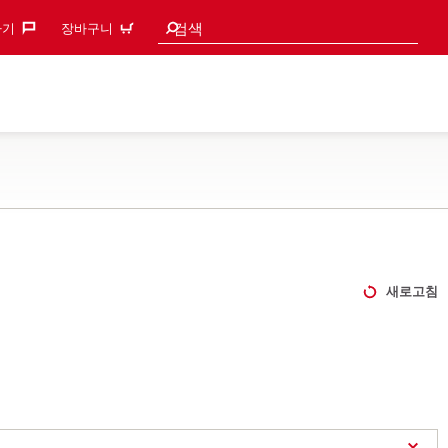
검색 추천
검색
기‎
장바구니
새로고침