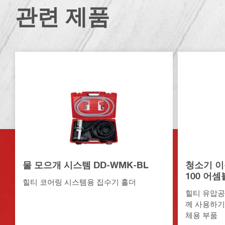
관련 제품
물 모으개 시스템 DD-WMK-BL
청소기 이
100 어
힐티 코어링 시스템용 집수기 홀더
힐티 유압공
께 사용하기
체용 부품