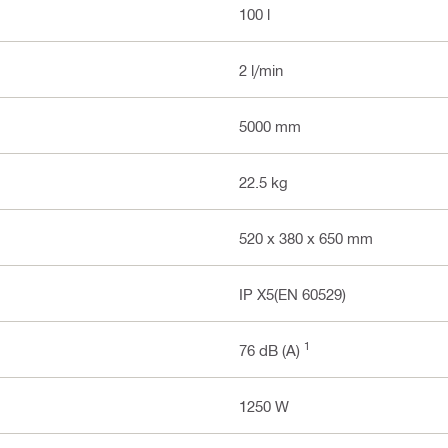
100 l
2 l/min
5000 mm
22.5 kg
520 x 380 x 650 mm
IP X5(EN 60529)
1
76 dB (A)
1250 W