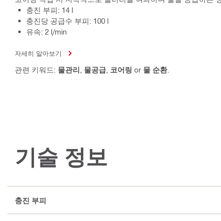
충진 부피: 14 l
충진당 공급수 부피: 100 l
유속: 2 l/min
자세히 알아보기
관련 키워드:
물관리
,
물공급
,
코어링
or
물 순환
.
기술 정보
충진 부피