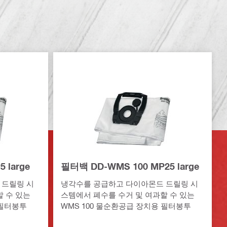
 large
필터백 DD-WMS 100 MP25 large
 드릴링 시
냉각수를 공급하고 다이아몬드 드릴링 시
 수 있는
스템에서 폐수를 수거 및 여과할 수 있는
 필터봉투
WMS 100 물순환공급 장치용 필터봉투