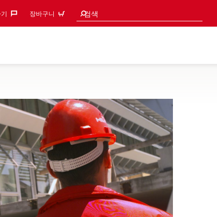
검색 추천
검색
기‎
장바구니