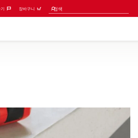
검색 추천
검색
기‎
장바구니