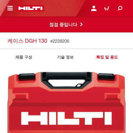
용으로 건너뛰기
로그인 또는 회원가입
장바구니
점검 중입니다
케이스 DGH 130
#2228206
제품 구성
기술 정보
특징 및 용도