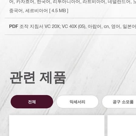
어, 카자흐어, 한국어, 리투아니아어, 라트비아어, 네덜란드어,
중국어, 세르비아어
[ 4.5 MB ]
PDF
조작 지침서 VC 20X; VC 40X (05)
, 아랍어, cn, 영어, 일
관련 제품
전체
악세서리
공구 소모품