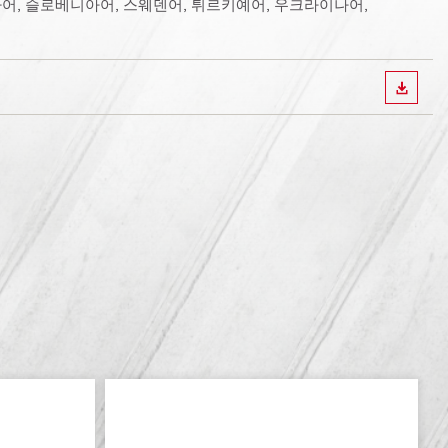
아어, 슬로베니아어, 스웨덴어, 튀르키예어, 우크라이나어,
다운로