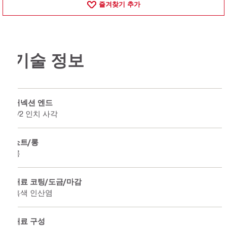
즐겨찾기 추가
기술 정보
커넥션 엔드
1/2 인치 사각
쇼트/롱
롱
재료 코팅/도금/마감
흑색 인산염
재료 구성