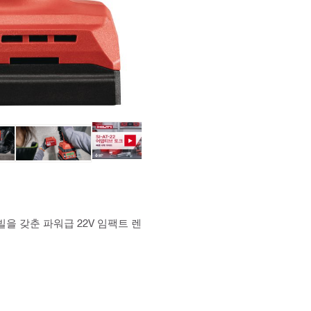
빌을 갖춘 파워급 22V 임팩트 렌