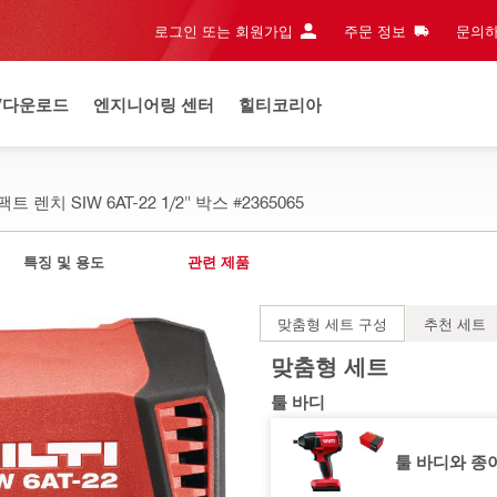
로그인 또는 회원가입
주문 정보
문의하
/다운로드
엔지니어링 센터
힐티코리아
트 렌치 SIW 6AT-22 1/2" 박스
#2365065
특징 및 용도
관련 제품
맞춤형 세트 구성
추천 세트
맞춤형 세트
툴 바디
툴 바디와 종이