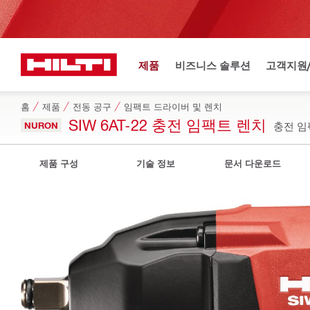
제품
비즈니스 솔루션
고객지원
홈
제품
전동 공구
임팩트 드라이버 및 렌치
SIW 6AT-22 충전 임팩트 렌치
NURON
충전 임팩
제품 구성
기술 정보
문서 다운로드