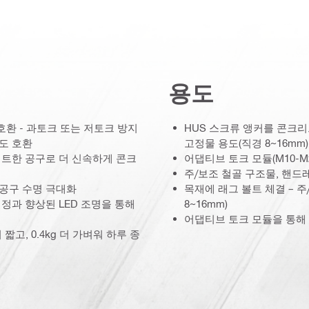
용도
 호환 - 과토크 또는 저토크 방지
HUS 스크류 앵커를 콘크리
과도 호환
고정물 용도(직경 8~16mm)
팩트한 공구로 더 신속하게 콘크
어댑티브 토크 모듈(M10-
주/보조 철골 구조물, 핸드레일
 공구 수명 극대화
목재에 래그 볼트 체결 – 주
설정과 향상된 LED 조명을 통해
8~16mm)
어댑티브 토크 모듈을 통해 
짧고, 0.4kg 더 가벼워 하루 종