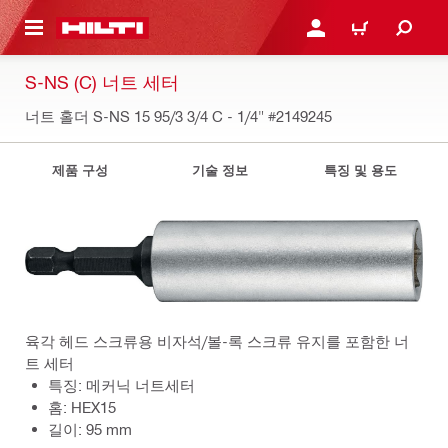
용으로 건너뛰기
로그인 또는 회원가입
장바구니
S-NS (C) 너트 세터
너트 홀더 S-NS 15 95/3 3/4 C - 1/4"
#2149245
제품 구성
기술 정보
특징 및 용도
육각 헤드 스크류용 비자석/볼-록 스크류 유지를 포함한 너
트 세터
특징: 메커닉 너트세터
홈: HEX15
길이: 95 mm