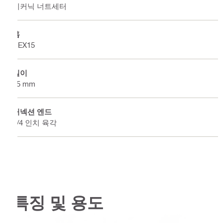
메커닉 너트세터
홈
HEX15
길이
95 mm
커넥션 엔드
1/4 인치 육각
특징 및 용도