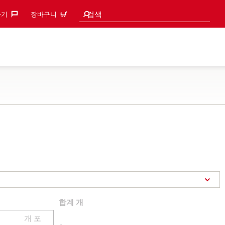
검색 추천
검색
기‎
장바구니
합계
개
개 포