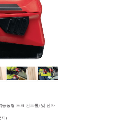
C(능동형 토크 컨트롤) 및 전자
모재)