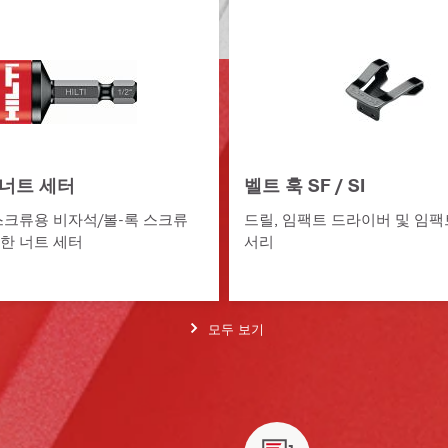
) 너트 세터
벨트 훅 SF / SI
스크류용 비자석/볼-록 스크류
드릴, 임팩트 드라이버 및 임팩
한 너트 세터
서리
모두 보기