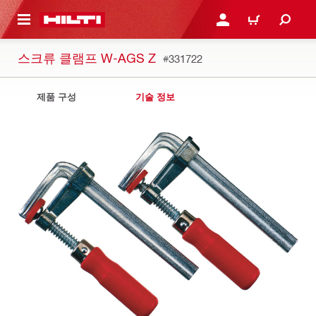
용으로 건너뛰기
로그인 또는 회원가입
장바구니
스크류 클램프 W-AGS Z
#331722
제품 구성
기술 정보