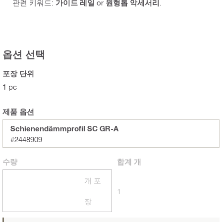
관련 키워드:
가이드 레일
or
원형톱 악세서리
.
옵션 선택
포장 단위
1 pc
제품 옵션
Schienendämmprofil SC GR-A
#2448909
수량
합계
개
개 포
1
장