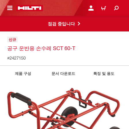
용으로 건너뛰기
로그인 또는 회원가입
장바구니
점검 중입니다
신규
공구 운반용 손수레 SCT 60-T
#2427150
제품 구성
문서 다운로드
특징 및 용도