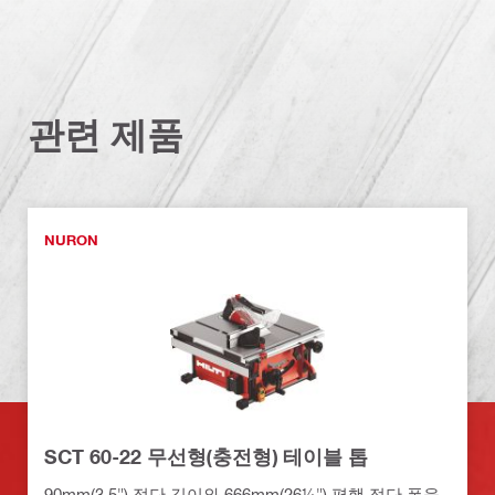
관련 제품
NURON
SCT 60-22 무선형(충전형) 테이블 톱
90mm(3.5") 절단 깊이와 666mm(26¼") 평행 절단 폭을