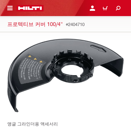
용으로 건너뛰기
로그인 또는 회원가입
장바구니
프로텍티브 커버 100/4"
#2404710
앵글 그라인더용 액세서리