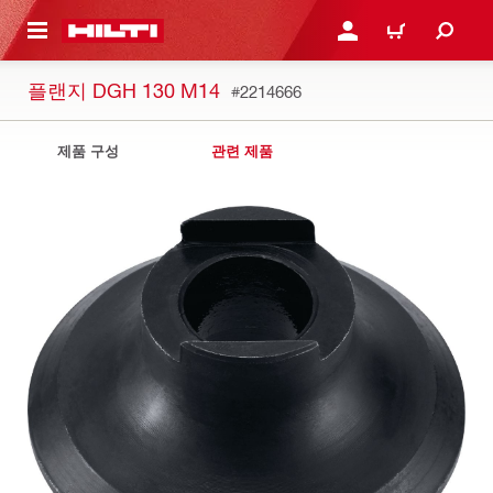
용으로 건너뛰기
로그인 또는 회원가입
장바구니
플랜지 DGH 130 M14
#2214666
제품 구성
관련 제품