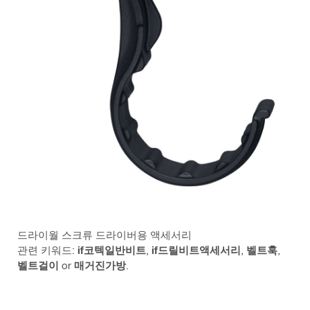
드라이월 스크류 드라이버용 액세서리
관련 키워드:
if코텍일반비트
,
if드릴비트액세서리
,
벨트훅
,
벨트걸이
or
매거진가방
.