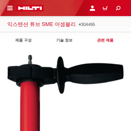
용으로 건너뛰기
로그인 또는 회원가입
장바구니
익스텐션 튜브 SME 어셈블리
#304495
제품 구성
기술 정보
관련 제품