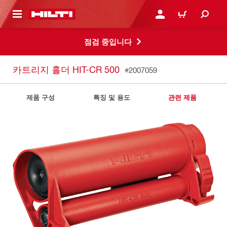
용으로 건너뛰기
로그인 또는 회원가입
장바구니
점검 중입니다
카트리지 홀더 HIT-CR 500
#2007059
제품 구성
특징 및 용도
관련 제품