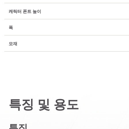
캐릭터 폰트 높이
폭
모재
특징 및 용도
특징