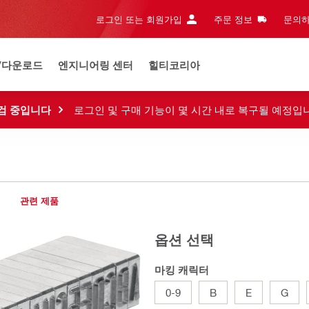
로그인 또는 회원가입
주문 정보
문의하
/다운로드
엔지니어링 센터
힐티코리아
검 중입니다
로그인 및 구매 기능이 몇 시간 내로 복구될 예정입
관련 제품
옵션 선택
마킹 캐릭터
0-9
B
E
G