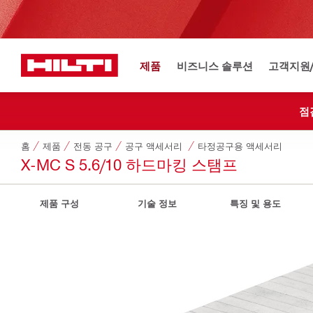
제품
비즈니스 솔루션
고객지원
점
홈
제품
전동 공구
공구 액세서리
타정공구용 액세서리
X-MC S 5.6/10 하드마킹 스탬프
제품 구성
기술 정보
특징 및 용도