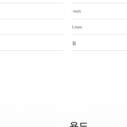
10 mm
5.6 mm
강철
용도