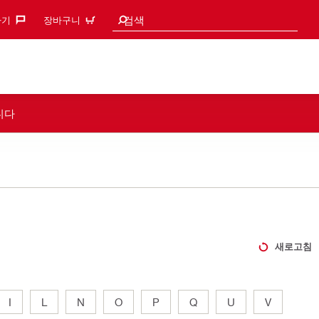
검색 추천
검색
기‎
장바구니
니다
새로고침
I
L
N
O
P
Q
U
V