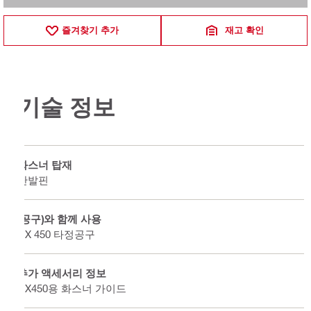
즐겨찾기 추가
재고 확인
기술 정보
화스너 탑재
단발핀
(공구)와 함께 사용
DX 450 타정공구
추가 액세서리 정보
DX450용 화스너 가이드