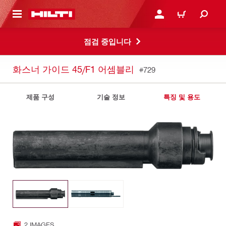
용으로 건너뛰기
로그인 또는 회원가입
장바구니
점검 중입니다
화스너 가이드 45/F1 어셈블리
#729
제품 구성
기술 정보
특징 및 용도
2 IMAGES