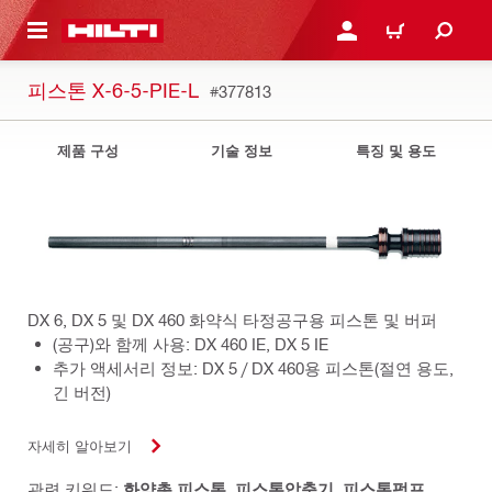
용으로 건너뛰기
로그인 또는 회원가입
장바구니
피스톤 X-6-5-PIE-L
#377813
제품 구성
기술 정보
특징 및 용도
DX 6, DX 5 및 DX 460 화약식 타정공구용 피스톤 및 버퍼
(공구)와 함께 사용: DX 460 IE, DX 5 IE
추가 액세서리 정보: DX 5 / DX 460용 피스톤(절연 용도,
긴 버전)
자세히 알아보기
관련 키워드:
화약총 피스톤
,
피스톤압축기
,
피스톤펌프
,