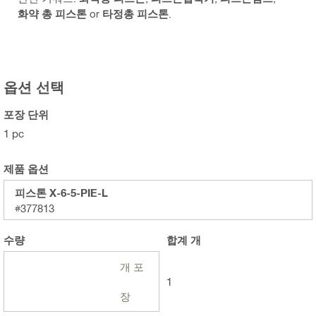
화약 총 피스톤
or
타정총 피스톤
.
옵션 선택
포장 단위
1 pc
제품 옵션
피스톤 X-6-5-PIE-L
#377813
수량
합계
개
개 포
1
장