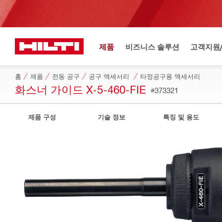
제품
비즈니스 솔루션
고객지원
홈
제품
전동 공구
공구 액세서리
타정공구용 액세서리
화스너 가이드 X-5-460-FIE
#373321
제품 구성
기술 정보
특징 및 용도