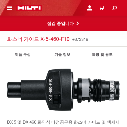
용으로 건너뛰기
로그인 또는 회원가입
장바구니
점검 중입니다
화스너 가이드 X-5-460-F10
#373319
제품 구성
기술 정보
특징 및 용도
DX 5 및 DX 460 화약식 타정공구용 화스너 가이드 및 액세서