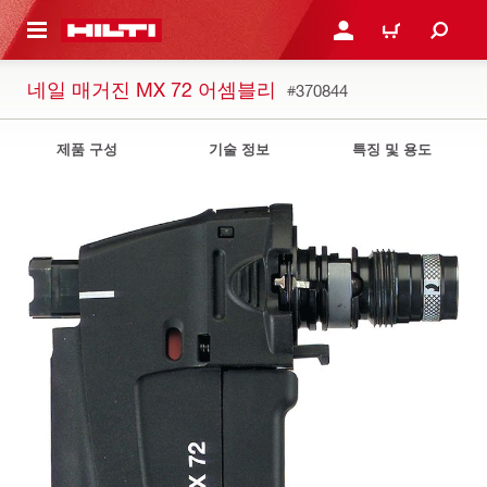
용으로 건너뛰기
로그인 또는 회원가입
장바구니
네일 매거진 MX 72 어셈블리
#370844
제품 구성
기술 정보
특징 및 용도