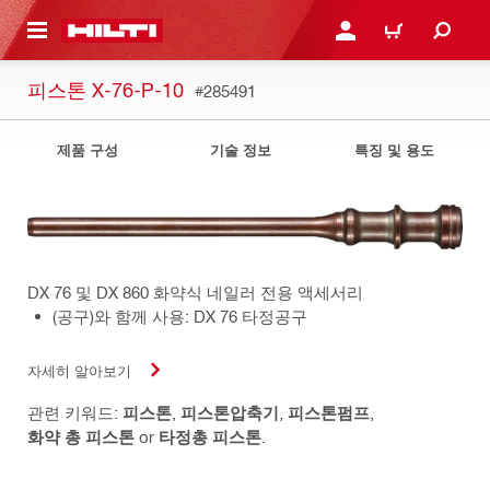
용으로 건너뛰기
로그인 또는 회원가입
장바구니
피스톤 X-76-P-10
#285491
제품 구성
기술 정보
특징 및 용도
DX 76 및 DX 860 화약식 네일러 전용 액세서리
(공구)와 함께 사용: DX 76 타정공구
자세히 알아보기
관련 키워드:
피스톤
,
피스톤압축기
,
피스톤펌프
,
화약 총 피스톤
or
타정총 피스톤
.