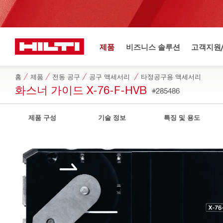
제품
비즈니스 솔루션
고객지원
홈
제품
전동 공구
공구 액세서리
타정공구용 액세서리
화스너 가이드 X-76-F-HVB
#285486
제품 구성
기술 정보
특징 및 용도