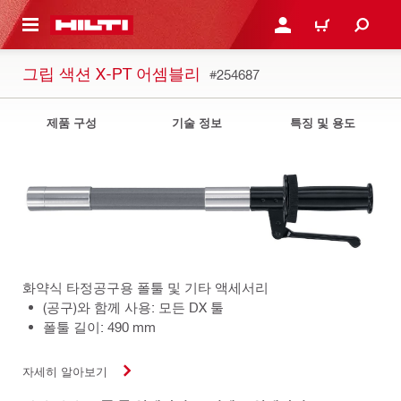
용으로 건너뛰기
로그인 또는 회원가입
장바구니
그립 색션 X-PT 어셈블리
#254687
제품 구성
기술 정보
특징 및 용도
화약식 타정공구용 폴툴 및 기타 액세서리
(공구)와 함께 사용: 모든 DX 툴
폴툴 길이: 490 mm
자세히 알아보기