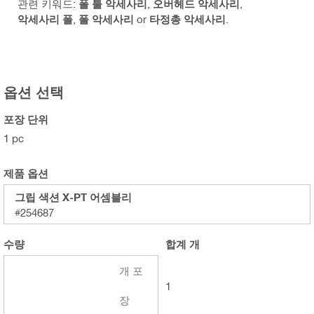
관련 키워드:
폴 툴 악세사리
,
오버헤드 악세사리
,
악세사리 폴
,
폴 악세사리
or
타정총 악세사리
.
옵션 선택
포장 단위
1 pc
제품 옵션
그립 색션 X-PT 어셈블리
#254687
수량
합계
개
개 포
1
장