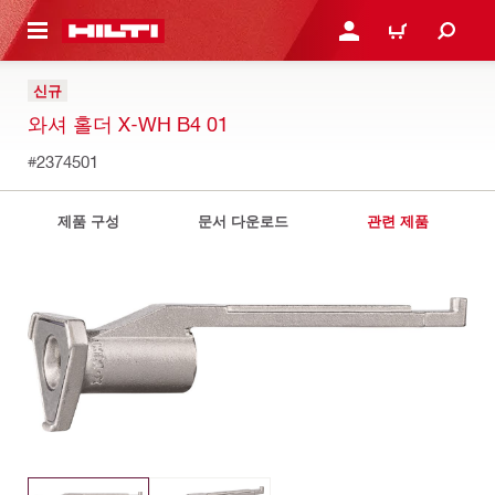
용으로 건너뛰기
로그인 또는 회원가입
장바구니
신규
와셔 홀더 X-WH B4 01
#2374501
제품 구성
문서 다운로드
관련 제품