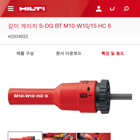
용으로 건너뛰기
로그인 또는 회원가입
장바구니
깊이 게이지 S-DG BT M10-W10/15 HC 6
#2204933
제품 구성
문서 다운로드
특징 및 용도