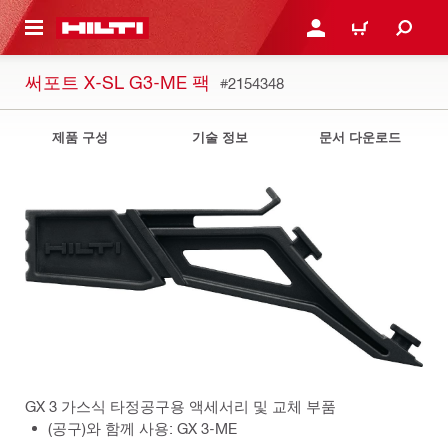
용으로 건너뛰기
로그인 또는 회원가입
장바구니
써포트 X-SL G3-ME 팩
#2154348
제품 구성
기술 정보
문서 다운로드
GX 3 가스식 타정공구용 액세서리 및 교체 부품
(공구)와 함께 사용: GX 3-ME