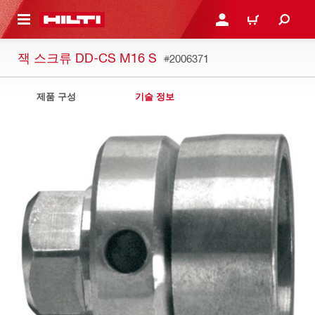
용으로 건너뛰기
로그인 또는 회원가입
장바구니
잭 스크류 DD-CS M16 S
#2006371
제품 구성
기술 정보