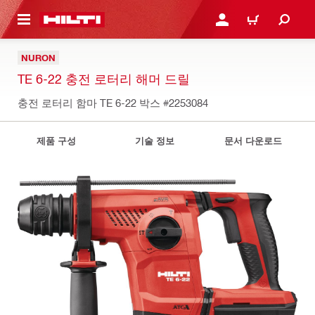
용으로 건너뛰기
로그인 또는 회원가입
장바구니
NURON
TE 6-22 충전 로터리 해머 드릴
충전 로터리 함마 TE 6-22 박스
#2253084
제품 구성
기술 정보
문서 다운로드