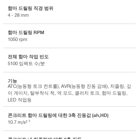
함마 드릴링 직경 범위
4 - 28 mm
함마 드릴링 RPM
1050 rpm
전체 함마 작업 빈도
5100 임팩트 수/분
기능
ATC(능동형 토크 컨트롤), AVR(능동형 진동 감쇄), 치즐링, 깊
이 게이지, 탈부착식 척, 역 모드, 클러치 토크, 함마 드릴링,
LED 작업등
콘크리트 함마 드릴링에 대한 3축 진동값 (ah,HD)
1
10.7 m/s²