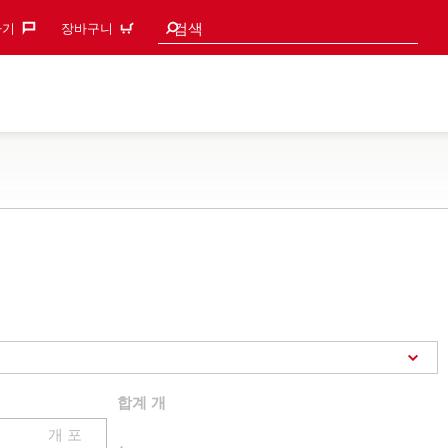
검색 추천
검색
기‎
장바구니
합계
개
개 포