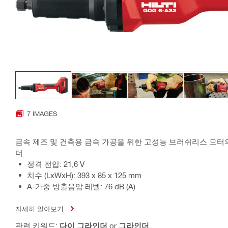
7 IMAGES
금속 제조 및 건축용 금속 가공을 위한 고성능 브러쉬리스 모터
더
정격 전압: 21,6 V
치수 (LxWxH): 393 x 85 x 125 mm
A-가중 방출음압 레벨: 76 dB (A)
자세히 알아보기
관련 키워드:
다이 그라인더
or
그라인더
.