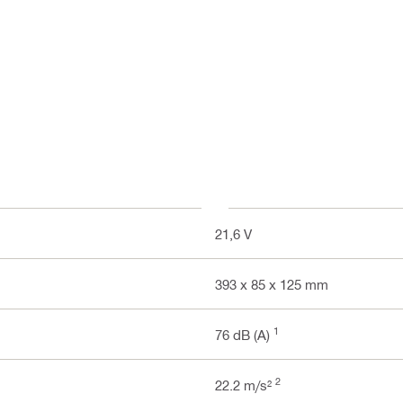
21,6 V
393 x 85 x 125 mm
1
76 dB (A)
2
22.2 m/s²