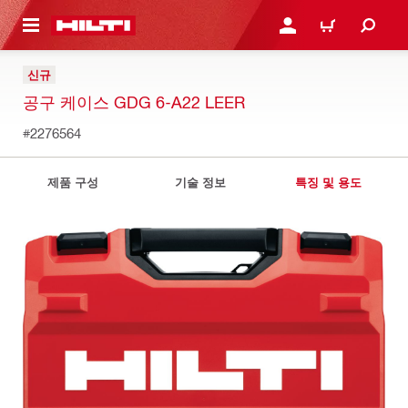
용으로 건너뛰기
로그인 또는 회원가입
장바구니
신규
공구 케이스 GDG 6-A22 LEER
#2276564
제품 구성
기술 정보
특징 및 용도