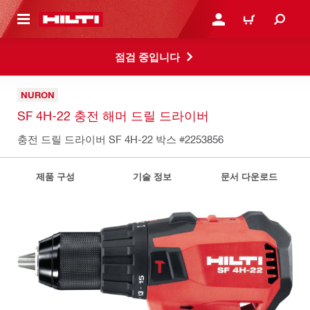
용으로 건너뛰기
로그인 또는 회원가입
장바구니
점검 중입니다
NURON
SF 4H-22 충전 해머 드릴 드라이버
충전 드릴 드라이버 SF 4H-22 박스
#2253856
제품 구성
기술 정보
문서 다운로드