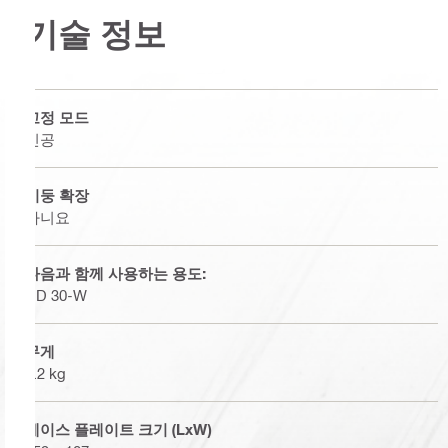
기술 정보
고정 모드
진공
기둥 확장
아니요
다음과 함께 사용하는 용도:
DD 30-W
무게
5.2 kg
베이스 플레이트 크기 (LxW)