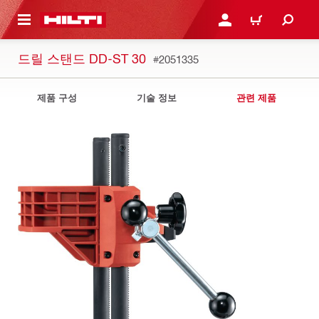
용으로 건너뛰기
로그인 또는 회원가입
장바구니
드릴 스탠드 DD-ST 30
#2051335
제품 구성
기술 정보
관련 제품